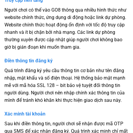
Truy cập nền tảng
Người chơi có thể vào GO8 thông qua nhiều hình thức như
website chính thức, ứng dụng di động hoặc link dự phòng.
Website chính thức hoạt động ổn định với tốc độ truy cập
nhanh và ít bị chặn bởi nhà mạng. Các link dự phòng
thường xuyên được cập nhật giúp người chơi không bao
giờ bị gián đoạn khi muốn tham gia.
Điền thông tin đăng ký
Quá trình đăng ký yêu cầu thông tin cơ bản như tên đăng
nhập, mật khẩu và số điện thoại. Hệ thống bảo mật mạnh
mẽ với mã hóa SSL 128 – bit bảo vệ tuyệt đối thông tin
người dùng. Người chơi nên nhập chính xác thông tin của
mình để tránh khó khăn khi thực hiện giao dịch sau này.
Xác minh tài khoản
Sau khi điền thông tin, người chơi sẽ nhận được mã OTP
qua SMS để xác nhận đăng ký. Quá trình xác minh chỉ mất