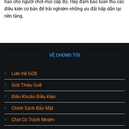
hảo cho người chơi mọi cấp độ. Hãy đảm bảo tuân thủ các
điều kiện cơ bản để trải nghiệm những ưu đãi hấp dẫn tại
nền tảng.
VỀ CHÚNG TÔI
Liên Hệ GO8
Giới Thiệu Go8
Điều Khoản Điều Kiện
Chính Sách Bảo Mật
Chơi Có Trách Nhiệm