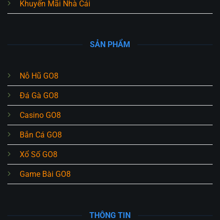
Khuyến Mãi Nhà Cái
SẢN PHẨM
Nỗ Hũ GO8
Đá Gà GO8
Casino GO8
Bắn Cá GO8
Xổ Số GO8
Game Bài GO8
THÔNG TIN