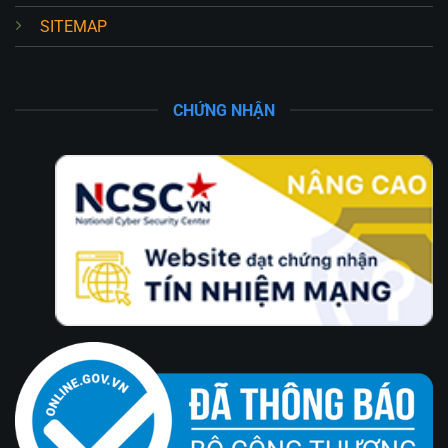
SITEMAP
CHỨNG NHẬN