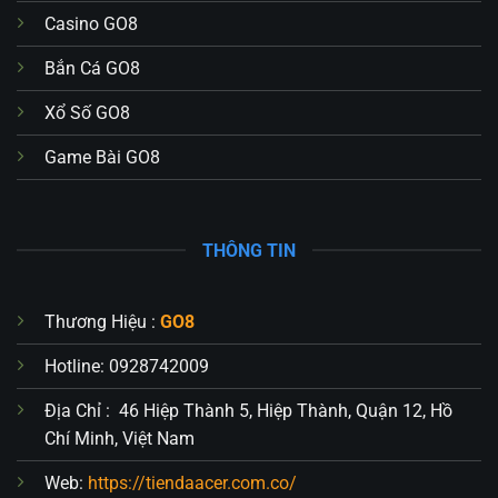
Casino GO8
Bắn Cá GO8
Xổ Số GO8
Game Bài GO8
THÔNG TIN
Thương Hiệu :
GO8
Hotline: 0928742009
Địa Chỉ : 46 Hiệp Thành 5, Hiệp Thành, Quận 12, Hồ
Chí Minh, Việt Nam
Web:
https://tiendaacer.com.co/