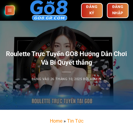
Bỏ
ĐĂNG
ĐĂNG
qua
KÝ
NHẬP
nội
dung
Roulette Trực Tuyến GO8 Hướng Dẫn Chơi
Và Bí Quyết thắng
ĐĂNG VÀO
26 THÁNG 10, 2025
BỞI
ADMIN
Home
»
Tin Tức