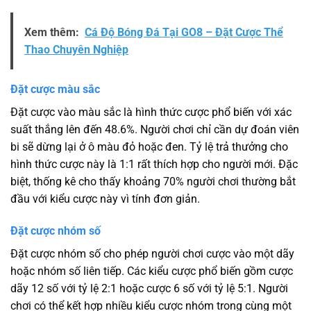
Xem thêm:
Cá Độ Bóng Đá Tại GO8 – Đặt Cược Thể
Thao Chuyên Nghiệp
Đặt cược màu sắc
Đặt cược vào màu sắc là hình thức cược phổ biến với xác
suất thắng lên đến 48.6%. Người chơi chỉ cần dự đoán viên
bi sẽ dừng lại ở ô màu đỏ hoặc đen. Tỷ lệ trả thưởng cho
hình thức cược này là 1:1 rất thích hợp cho người mới. Đặc
biệt, thống kê cho thấy khoảng 70% người chơi thường bắt
đầu với kiểu cược này vì tính đơn giản.
Đặt cược nhóm số
Đặt cược nhóm số cho phép người chơi cược vào một dãy
hoặc nhóm số liên tiếp. Các kiểu cược phổ biến gồm cược
dãy 12 số với tỷ lệ 2:1 hoặc cược 6 số với tỷ lệ 5:1. Người
chơi có thể kết hợp nhiều kiểu cược nhóm trong cùng một